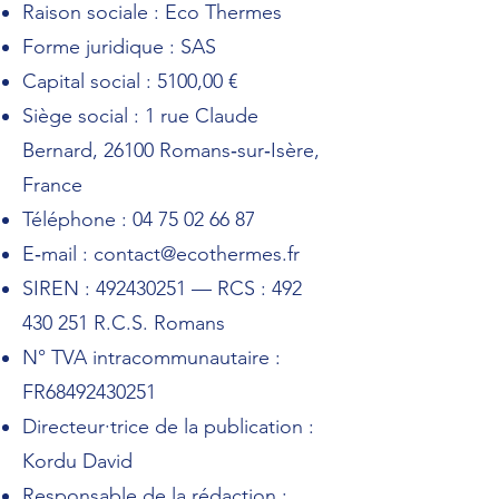
Raison sociale : Eco Thermes
Forme juridique : SAS
Capital social : 5100,00 €
Siège social : 1 rue Claude
Bernard, 26100 Romans‑sur‑Isère,
France
Téléphone :
04 75 02 66 87
E‑mail :
contact@ecothermes.fr
SIREN :
492430251
— RCS :
492
430 251
R.C.S. Romans
N° TVA intracommunautaire :
FR68492430251
Directeur·trice de la publication :
Kordu David
Responsable de la rédaction :