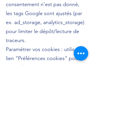
consentement n’est pas donné,
les tags Google sont ajustés (par
ex. ad_storage, analytics_storage)
pour limiter le dépôt/lecture de
traceurs.
Paramétrer vos cookies : utilisez le
lien “Préférences cookies” pour
rouvrir le panneau Usercentrics et
modifier vos choix à tout moment.
8. Liens sortants
Le site peut contenir des liens
vers des sites tiers. Eco Thermes
ne peut être tenue responsable
de leurs contenus ou pratiques.